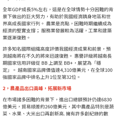
全年GDP成長5%左右，這是在全球情勢十分困難的背
景下做出的巨大努力，有助於我國經濟躋身地區和世
界高成長國家行列。 農業是亮點，困難時期繼續成為
經濟的堅實支撐； 服務業發展較為活躍，工業和建築
業逐漸復甦。
許多知名國際組織高度評價我國經濟成果和前景，預
測越南將在不久的將來迅速復甦。 惠譽評級將越南長
期國家信用評級從 BB 上調至 BB+，展望為「穩
定」。 越南國家品牌價值達4,310億美元，在全球100
強國家品牌中排名上升1位至第32位。
2，農產品出口高峰，拓展新市場
在市場諸多困難的背景下，進出口總額預計仍達6830
億美元，貿易順差約260億美元，其中農產品特別是蔬
菜、水果、大米出口再創新高. 擁有許多創紀錄的數