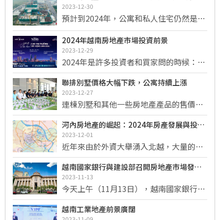
產領域
2023-12-30
包括5項關於義興工業區規劃項目的決議
預計到2024年，公寓和私人住宅仍然是從
草案； Hoa Phu 擴建二期工程； 前山 -
實際住房需求中吸引現金流的類型。
寧山; 春錦 - 香林； 德江...
2024年越南房地產市場投資前景
2023-12-29
2024年是許多投資者和買家問的時候：現
在是在越南房地產市場做出投資決定的好
聯排別墅價格大幅下跌，公寓持續上漲
時機嗎？
2023-12-27
連棟別墅和其他一些房地產產品的售價在
2023年將大幅下降10-20%。然而，公寓
河內房地產的崛起：2024年房產發展與投資
價格卻持續上漲。
機會
2023-12-01
近年來由於外資大舉湧入北越，大量的企
業開始從河內與河內外圍開始設廠，越南
越南國家銀行與建設部召開房地產市場發展
政府祭出前四年免稅、後九年稅負減半的
工作會議
2023-11-13
招商政策，對北越的布局將有更大的吸引
今天上午（11月13日），越南國家銀行與
力。目前越南的品牌廠中由已三星為首的
建設部協調組織召開線上會議，部署總理
韓系廠價加大力度布局，台廠筆電、電子
越南工業地產前景廣闊
2023年10月24日關於繼續大力實施解決方
零組件、網通與消費性電子代工廠已於越
2023-11-09