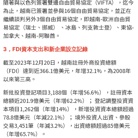
隨著與以色列簽署雙邊自由貿易協定（VIFTA），迄今
為止，越南已簽署並參與16個自由貿易協定，並正在
繼續談判另外3個自由貿易協定，即越南-歐洲自由貿
易協定（瑞士、挪威） 、冰島、列支敦士登）、東協-
加拿大、越南-阿聯酋。
3，FDI資本支出和新企業設立記錄
截至2023年12月20日，越南註冊外商投資總額
（FDI）達到近366.1億美元，年增32.1%，為2008年
以來第三高。
新批投資登記項目3,188個（年增56.6%），註冊資本
總額近201.9億美元（年增62.2%）； 登記調整投資資
本項目1,262個（年增14%），新增投資資本總額超過
78.8億美元（年減22.1%）； 境外投資人出資、參股
交易3,451筆（年減3.2%），出資總額超過85億美元
（年增65.7%）。