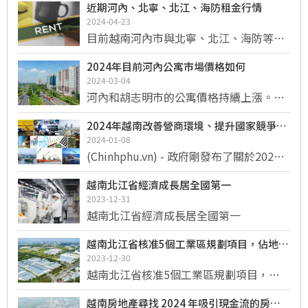
近期河內、北寧、北江、海防租金行情
2024-04-23
目前越南河內市與北寧、北江、海防等地
各大公寓項目的租金行情整理
2024年目前河內公寓市場價格如何
2024-03-04
河內和胡志明市的公寓價格持續上漲。然
而，目前河內公寓價格的增速明顯高於胡
2024年越南改善營商環境、提升國家競爭力
志明市。這與十年前完全相反，當時胡志
的解決方案
2024-01-08
明市的房地產價格增速始終高於河內。
(Chinhphu.vn) - 政府剛發布了關於2024
年改善營商環境、增強國家競爭力的主要
越南北江省經濟成長居全國第一
任務和解決方案的第02/NQ-CP號決議。
2023-12-31
越南北江省經濟成長居全國第一
越南北江省核准5個工業區規劃項目，佔地
1100公頃
2023-12-30
越南北江省核准5個工業區規劃項目，佔
地1100公頃 北江省第十九屆人民議會第
越南房地產尋找 2024 年吸引現金流的房地
11次會議通過了32項重要決議草案，其中