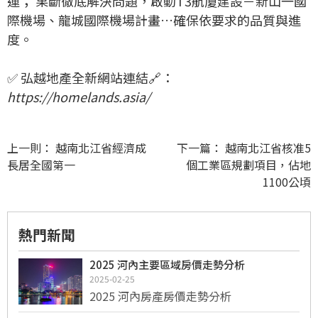
運； 果斷徹底解決問題，啟動T3航廈建設－新山一國
際機場、龍城國際機場計畫…確保依要求的品質與進
度。
✅ 弘越地產全新網站連結🔗：
https://homelands.asia/
上一則：
越南北江省經濟成
下一篇：
越南北江省核准5
長居全國第一
個工業區規劃項目，佔地
1100公頃
熱門新聞
2025 河內主要區域房價走勢分析
2025-02-25
2025 河內房產房價走勢分析