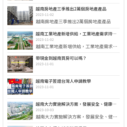
甦
越南房地產三季推出2萬個房地產產品
2023-11-02
越南房地產三季推出2萬個房地產產品
越南工業地產新增供給，工業地產需求持續
增加
2023-11-02
越南工業地產新增供給，工業地產需求持
續增加
帶現金到越南買房可以嗎？
2023-11-01
越南電子簽證台灣人申請教學
2023-11-01
越南大力實施解決方案，發展安全、健康、
永續的房地產市場
2023-10-03
越南大力實施解決方案，發展安全、健
康、永續的房地產市場