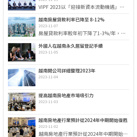
案以發展建設安全、健康、可持續的房地
南設廠，河內為越南首都，讓整體房地產
VIPF 2023以「迎接新資本流動機遇」為
產市場，為促進社會經濟發展有貢獻。 會
市場更偏重於河內。
主題，吸引了300餘位國家管理機構代表
議於2023年11月13日上午8點在國家銀行
越南房屋貸款利率已降至 8-12%
嘉賓參加； 工業地產開發商、工業園區企
總部舉行。
2023-11-07
業； 工業區和經濟區管理委員會； 國內外
房屋貸款利率較年初下降了1-3%/年，預
商協會出席。
計在政府的密切指示下，利率可能會繼續
外國人在越南永久居留登記手續
進一步下降。
2023-11-05
越南開公司詳細整理2023年
2023-11-04
提高越南房地產市場吸引力
2023-11-03
越南房地產行業預計從2024年中期開始復甦
2023-11-02
越南房地產行業預計從2024年中期開始復