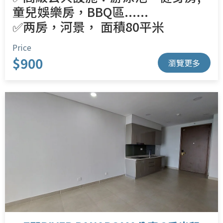
童兒娛樂房，BBQ區......
✅两房，河景， 面積80平米
Price
$900
瀏覽更多