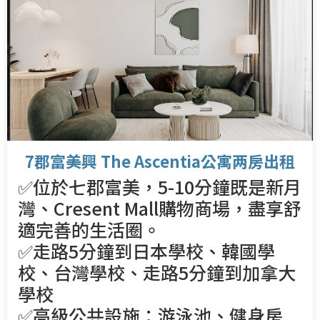
7郡富美興 The Ascentia公寓两房出租
✅位於七郡富美，5-10分鐘既是新月
灣、Cresent Mall購物商場，盡享舒
適完善的生活圈。
✅走路5分鐘到日本學校、韓國學
校、台灣學校、走路5分鐘到加拿大
學校
✅高級公共設施：游泳池、健身房,