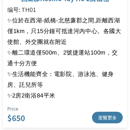
编号: TH01
✨位於在西湖-紙橋-北慈廉郡之間,距離西湖
僅1km，只15分鐘可抵達河內中心。各國大
使館、外交團就在附近
✨離二環道僅500m、2號捷運站100m，交
通十分方便
✨生活機能齊全：電影院、游泳池、健身
房、託兒所等
✨2房2衛浴84平米
Price
$650
瀏覽更多