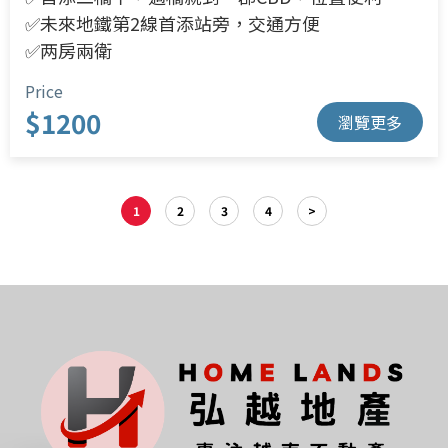
✅未來地鐵第2線首添站旁，交通方便
✅两房兩衛
Price
$1200
瀏覽更多
1
2
3
4
>