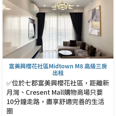
富美興櫻花社區Midtown M8 高級三房
出租
✅位於七郡富美興櫻花社區，距離新
月灣、Cresent Mall購物商場只要
10分鐘走路，盡享舒適完善的生活
圈