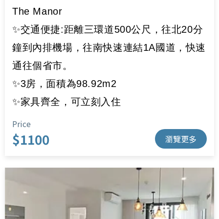
The Manor
✨交通便捷:距離三環道500公尺，往北20分
鐘到內排機場，往南快速連結1A國道，快速
通往個省市。
✨3房，面積為98.92m2
✨家具齊全，可立刻入住
Price
$1100
瀏覽更多