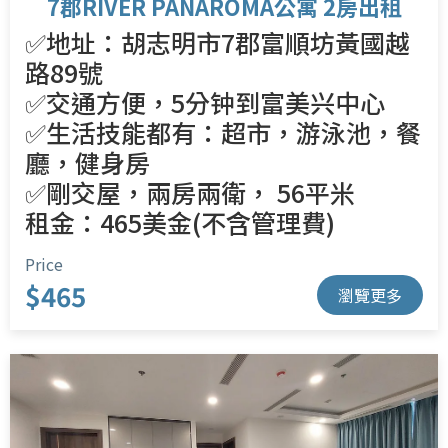
7郡RIVER PANAROMA公寓 2房出租
✅地址：胡志明市7郡富順坊黃國越
路89號
✅交通方便，5分钟到富美兴中心
✅生活技能都有：超市，游泳池，餐
廳，健身房
✅剛交屋，兩房兩衛， 56平米
租金：465美金(不含管理費)
Price
$465
瀏覽更多