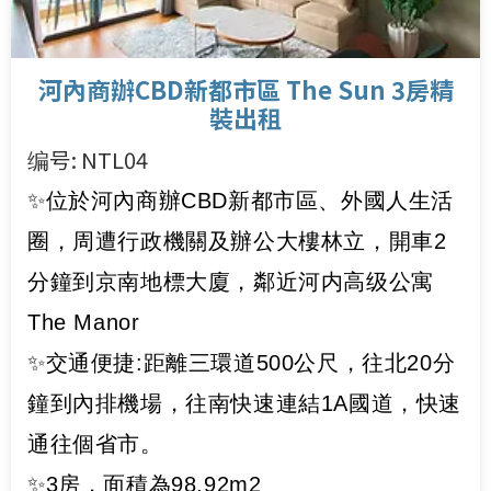
河內商辦CBD新都市區 The Sun 3房精
裝出租
编号: NTL04
✨位於河內商辦CBD新都市區、外國人生活
圈，周遭行政機關及辦公大樓林立，開車2
分鐘到京南地標大廈，鄰近河内高级公寓
The Manor
✨交通便捷:距離三環道500公尺，往北20分
鐘到內排機場，往南快速連結1A國道，快速
通往個省市。
✨3房，面積為98.92m2