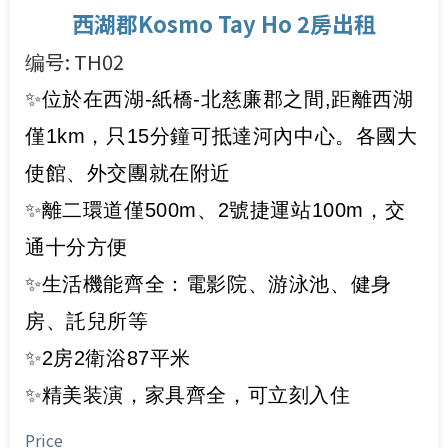
西湖郡Kosmo Tay Ho 2房出租
编号: TH02
✨位於在西湖-紙橋-北慈廉郡之間,距離西湖
僅1km，只15分鐘可抵達河內中心。各國大
使館、外交團就在附近
✨離二環道僅500m、2號捷運站100m，交
通十分方便
✨生活機能齊全：電影院、游泳池、健身
房、託兒所等
✨2房2衛浴87平米
✨精美装演，家具齊全，可立刻入住
Price