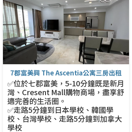
7郡富美興 The Ascentia公寓三房出租
✅位於七郡富美，5-10分鐘既是新月
灣、Cresent Mall購物商場，盡享舒
適完善的生活圈。
✅走路5分鐘到日本學校、韓國學
校、台灣學校、走路5分鐘到加拿大
學校