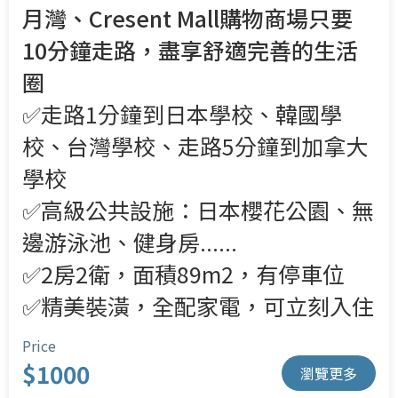
月灣、Cresent Mall購物商場只要
10分鐘走路，盡享舒適完善的生活
圈
✅走路1分鐘到日本學校、韓國學
校、台灣學校、走路5分鐘到加拿大
學校
✅高級公共設施：日本櫻花公園、無
邊游泳池、健身房......
✅2房2衛，面積89m2，有停車位
✅精美裝潢，全配家電，可立刻入住
Price
$1000
瀏覽更多