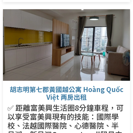
胡志明第七郡黃國越公寓 Hoàng Quốc
Việt 两房出租
✅ 距離富美興生活圈8分鐘車程，可
以享受富美興現有的技能：國際學
校、法越國際醫院、心德醫院、半