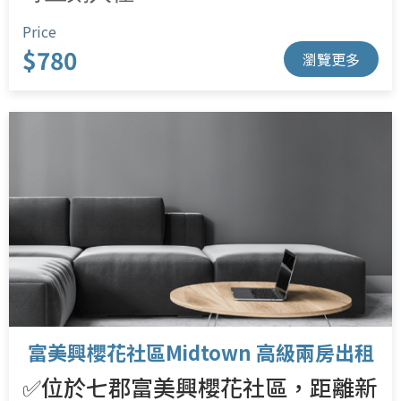
Price
$780
瀏覽更多
富美興櫻花社區Midtown 高級兩房出租
✅位於七郡富美興櫻花社區，距離新