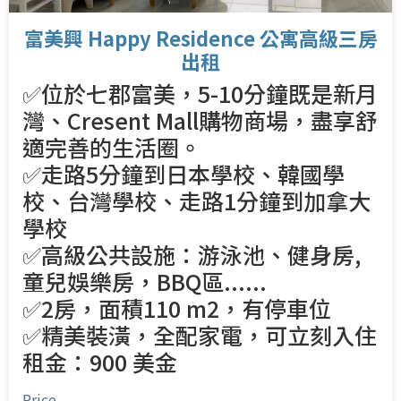
富美興 Happy Residence 公寓高級三房
出租
✅位於七郡富美，5-10分鐘既是新月
灣、Cresent Mall購物商場，盡享舒
適完善的生活圈。
✅走路5分鐘到日本學校、韓國學
校、台灣學校、走路1分鐘到加拿大
學校
✅高級公共設施：游泳池、健身房,
童兒娛樂房，BBQ區......
✅2房，面積110 m2，有停車位
✅精美裝潢，全配家電，可立刻入住
租金：900 美金
Price