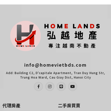
info@homevietbds.com
Add: Building C2, D'capitale Apartment, Tran Duy Hung Str,
Trung Hoa Ward, Cau Giay Dist, Hanoi City
代理房產
二手房買賣