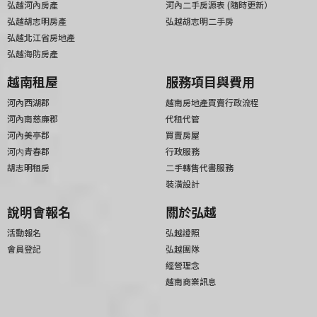
弘越河內房產
河內二手房源表 (隨時更新）
弘越胡志明房產
弘越胡志明二手房
弘越北江省房地產
弘越海防房產
越南租屋
服務項目與費用
河內西湖郡
越南房地產買賣行政流程
河內南慈廉郡
代租代管
河內美亭郡
買賣房屋
河内青春郡
行政服務
胡志明租房
二手轉售代書服務
裝潢設計
說明會報名
關於弘越
活動報名
弘越證照
會員登記
弘越團隊
經營理念
越南商業訊息