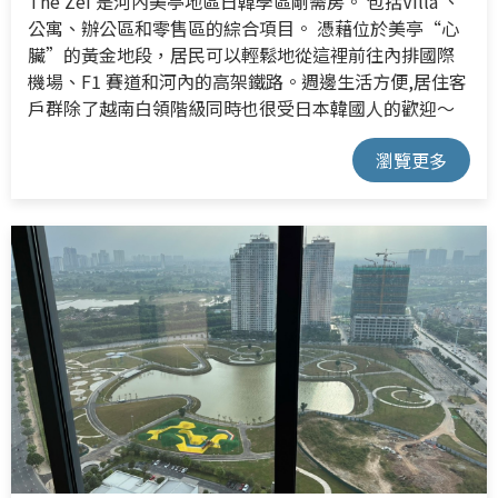
The Zei 是河內美亭地區日韓學區剛需房。 包括Villa 、
公寓、辦公區和零售區的綜合項目。 憑藉位於美亭“心
臟”的黃金地段，居民可以輕鬆地從這裡前往內排國際
機場、F1 賽道和河內的高架鐵路。週邊生活方便,居住客
戶群除了越南白領階級同時也很受日本韓國人的歡迎～
瀏覽更多