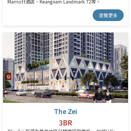
Marriott酒店、Keangnam Landmark 72等。
瀏覽更多
The Zei
3BR