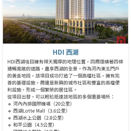
HDI 西湖
HDI西湖项目擁有得天獨厚的地理位置，四周環繞著四條
通暢寬敞的道路，盡享西湖的全景。作為河內東北門戶
的黃金地段，該項目成功打造了一個高檔社區，擁有完
善的基礎設施，周邊是新興的城市社區和豐富的高檔便
利設施，形成一個繁榮的居住區。
從項目出發，可以輕松抵達該地區的多個重要場所：
🔹 河內內排國際機場（20公里）
🔹 西湖Lotte Mall（3.6公里）
🔹 西湖水上公園（2.8公里）
🔹 和平公園（4.5公里）